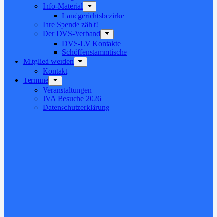
Info-Material
Landgerichtsbezirke
Ihre Spende zählt!
Der DVS-Verband
DVS-LV Kontakte
Schöffenstammtische
Mitglied werden
Kontakt
Termine
Veranstaltungen
JVA Besuche 2026
Datenschutz­erklärung