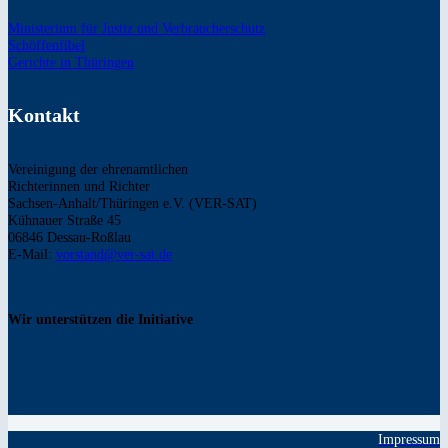
Ministerium für Justiz und Verbraucherschutz
Schöffenfibel
Gerichte in Thüringen
Kontakt
Vereinigung der ehrenamtlichen
Richterinnen und Richter
Sachsen-Anhalt/Thüringen e.V. (VER-SAT)
Kühnauer Straße 45
06846 Dessau-Roßlau
E-Mail:
vorstand@ver-sat.de
Wir unterstützen die Initiative
Impressum