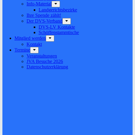
Info-Material
Landgerichtsbezirke
Ihre Spende zählt!
Der DVS-Verband
DVS-LV Kontakte
Schöffenstammtische
Mitglied werden
Kontakt
Termine
Veranstaltungen
JVA Besuche 2026
Datenschutz­erklärung