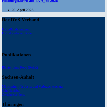
Hildburghausen am 17. April 2026
20. April 2026
Der DVS-Verband
DVS-Bundesverband
DVS-Landesverbände
Publikationen
Richter ohne Robe (RohR)
Sachsen-Anhalt
Ministerium für Justiz und Verbraucherschutz
Schöffenfibel
Gerichtsstandorte
Thüringen