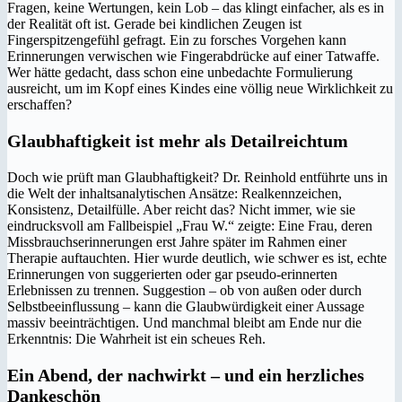
Fragen, keine Wertungen, kein Lob – das klingt einfacher, als es in
der Realität oft ist. Gerade bei kindlichen Zeugen ist
Fingerspitzengefühl gefragt. Ein zu forsches Vorgehen kann
Erinnerungen verwischen wie Fingerabdrücke auf einer Tatwaffe.
Wer hätte gedacht, dass schon eine unbedachte Formulierung
ausreicht, um im Kopf eines Kindes eine völlig neue Wirklichkeit zu
erschaffen?
Glaubhaftigkeit ist mehr als Detailreichtum
Doch wie prüft man Glaubhaftigkeit? Dr. Reinhold entführte uns in
die Welt der inhaltsanalytischen Ansätze: Realkennzeichen,
Konsistenz, Detailfülle. Aber reicht das? Nicht immer, wie sie
eindrucksvoll am Fallbeispiel „Frau W.“ zeigte: Eine Frau, deren
Missbrauchserinnerungen erst Jahre später im Rahmen einer
Therapie auftauchten. Hier wurde deutlich, wie schwer es ist, echte
Erinnerungen von suggerierten oder gar pseudo-erinnerten
Erlebnissen zu trennen. Suggestion – ob von außen oder durch
Selbstbeeinflussung – kann die Glaubwürdigkeit einer Aussage
massiv beeinträchtigen. Und manchmal bleibt am Ende nur die
Erkenntnis: Die Wahrheit ist ein scheues Reh.
Ein Abend, der nachwirkt – und ein herzliches
Dankeschön