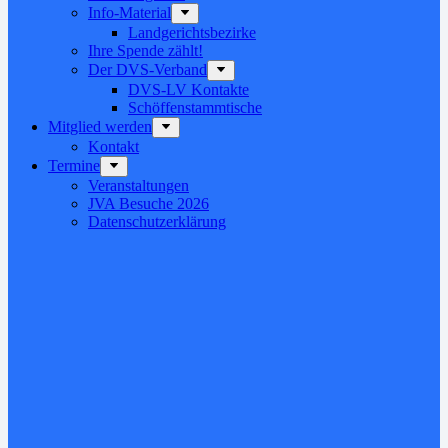
Info-Material
Landgerichtsbezirke
Ihre Spende zählt!
Der DVS-Verband
DVS-LV Kontakte
Schöffenstammtische
Mitglied werden
Kontakt
Termine
Veranstaltungen
JVA Besuche 2026
Datenschutz­erklärung