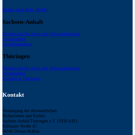
Richter ohne Robe (RohR)
Sachsen-Anhalt
Ministerium für Justiz und Verbraucherschutz
Schöffenfibel
Gerichtsstandorte
Thüringen
Ministerium für Justiz und Verbraucherschutz
Schöffenfibel
Gerichte in Thüringen
Kontakt
Vereinigung der ehrenamtlichen
Richterinnen und Richter
Sachsen-Anhalt/Thüringen e.V. (VER-SAT)
Kühnauer Straße 45
06846 Dessau-Roßlau