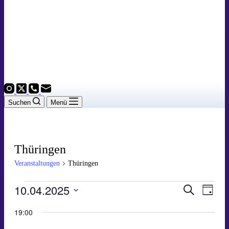
Suchen
Menü
Thüringen
Veranstaltungen
Thüringen
Veranstaltungen
10.04.2025
Veranstal
Veran
Suche
Tag
Ansic
für
Suche
Datum
Navig
wählen.
19:00
10
und