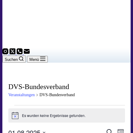
Suchen
Menü
DVS-Bundesverband
Veranstaltungen
DVS-Bundesverband
Veranstaltungen
Es wurden keine Ergebnisse gefunden.
Hinweis
01.08.2025
Veranstal
Veran
Suche