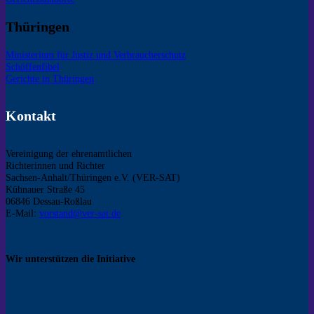
Thüringen
Ministerium für Justiz und Verbraucherschutz
Schöffenfibel
Gerichte in Thüringen
Kontakt
Vereinigung der ehrenamtlichen
Richterinnen und Richter
Sachsen-Anhalt/Thüringen e.V. (VER-SAT)
Kühnauer Straße 45
06846 Dessau-Roßlau
E-Mail:
vorstand@ver-sat.de
Wir unterstützen die Initiative