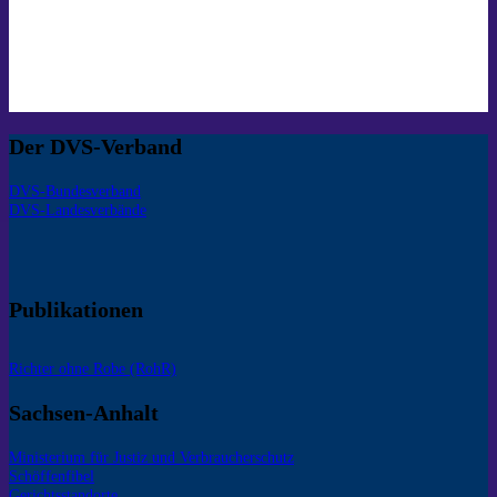
Der DVS-Verband
DVS-Bundesverband
DVS-Landesverbände
Publikationen
Richter ohne Robe (RohR)
Sachsen-Anhalt
Ministerium für Justiz und Verbraucherschutz
Schöffenfibel
Gerichtsstandorte