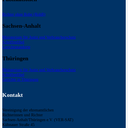
Richter ohne Robe (RohR)
Sachsen-Anhalt
Ministerium für Justiz und Verbraucherschutz
Schöffenfibel
Gerichtsstandorte
Thüringen
Ministerium für Justiz und Verbraucherschutz
Schöffenfibel
Gerichte in Thüringen
Kontakt
Vereinigung der ehrenamtlichen
Richterinnen und Richter
Sachsen-Anhalt/Thüringen e.V. (VER-SAT)
Kühnauer Straße 45