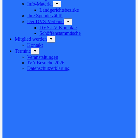
Info-Material
Landgerichtsbezirke
Ihre Spende zählt!
Der DVS-Verband
DVS-LV Kontakte
Schöffenstammtische
Mitglied werden
Kontakt
Termine
Veranstaltungen
JVA Besuche 2026
Datenschutz­erklärung