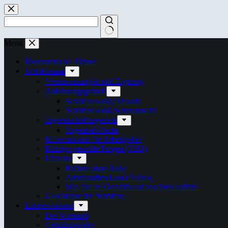
Zum
Inhalt
springen
Keine
Menü
Ergebnisse
Ehrenamtliche Richter
Schöffenamt
Voraussetzungen und Eignung
Ablehnungsgründe
Schöffenwahl (Ablauf)
Schöffenwahl (schematisch)
Jugendschöffengericht
Jugendstrafrecht
Informationen für Arbeitgeber
Häufige gestellte Fragen (FAQ)
Literatur
Richter ohne Robe
Arbeitshilfen/Links/Videos
Was Sie im Gerichtssaal beachten sollten!
Geschichte der Schöffen
Landesverband
Der Vorstand
Gründungsidee