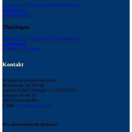
Ministerium für Justiz und Verbraucherschutz
Schöffenfibel
Gerichtsstandorte
Thüringen
Ministerium für Justiz und Verbraucherschutz
Schöffenfibel
Gerichte in Thüringen
Kontakt
Vereinigung der ehrenamtlichen
Richterinnen und Richter
Sachsen-Anhalt/Thüringen e.V. (VER-SAT)
Kühnauer Straße 45
06846 Dessau-Roßlau
E-Mail:
vorstand@ver-sat.de
Wir unterstützen die Initiative