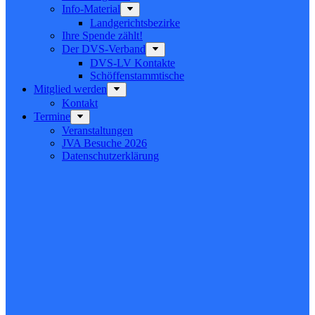
Info-Material
Landgerichtsbezirke
Ihre Spende zählt!
Der DVS-Verband
DVS-LV Kontakte
Schöffenstammtische
Mitglied werden
Kontakt
Termine
Veranstaltungen
JVA Besuche 2026
Datenschutz­erklärung