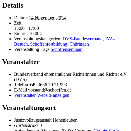
Details
Datum:
14 November, 2024
Zeit:
15:00 - 17:00
Eintritt:
10,00€
Veranstaltungskategorien:
DVS-Bundesverband
,
JVA-
Besuch
,
Schöffenfortbildung
,
Thüringen
Veranstaltung-Tags:
Schöffenseminar
Veranstalter
Bundesverband ehrenamtlicher Richterinnen und Richter e.V.
(DVS)
Telefon
+49 3636 79 21 993
E-Mail
vorstand@schoeffen.de
Veranstalter-Website anzeigen
Veranstaltungsort
Justizvollzugsanstalt Hohenleuben
Gartenstraße 4
Hohenleuben
,
Thüringen
07958
Germany
Google Karte