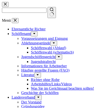
Zum
Inhalt
springen
Keine
Menü
Ergebnisse
Ehrenamtliche Richter
Schöffenamt
Voraussetzungen und Eignung
Ablehnungsgründe
Schöffenwahl (Ablauf)
Schöffenwahl (schematisch)
Jugendschöffengericht
Jugendstrafrecht
Informationen für Arbeitgeber
Häufige gestellte Fragen (FAQ)
Literatur
Richter ohne Robe
Arbeitshilfen/Links/Videos
Was Sie im Gerichtssaal beachten sollten!
Geschichte der Schöffen
Landesverband
Der Vorstand
Gründungsidee