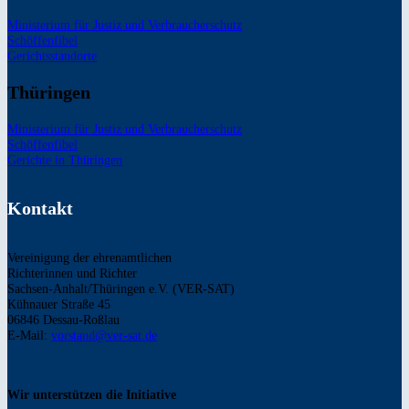
Ministerium für Justiz und Verbraucherschutz
Schöffenfibel
Gerichtsstandorte
Thüringen
Ministerium für Justiz und Verbraucherschutz
Schöffenfibel
Gerichte in Thüringen
Kontakt
Vereinigung der ehrenamtlichen
Richterinnen und Richter
Sachsen-Anhalt/Thüringen e.V. (VER-SAT)
Kühnauer Straße 45
06846 Dessau-Roßlau
E-Mail:
vorstand@ver-sat.de
Wir unterstützen die Initiative