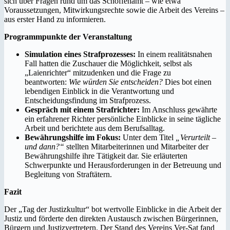
sich über Fragen rund um das Schöffenamt – wie etwa
Voraussetzungen, Mitwirkungsrechte sowie die Arbeit des Vereins –
aus erster Hand zu informieren.
Programmpunkte der Veranstaltung
Simulation eines Strafprozesses:
In einem realitätsnahen
Fall hatten die Zuschauer die Möglichkeit, selbst als
„Laienrichter“ mitzudenken und die Frage zu
beantworten:
Wie würden Sie entscheiden?
Dies bot einen
lebendigen Einblick in die Verantwortung und
Entscheidungsfindung im Strafprozess.
Gespräch mit einem Strafrichter:
Im Anschluss gewährte
ein erfahrener Richter persönliche Einblicke in seine tägliche
Arbeit und berichtete aus dem Berufsalltag.
Bewährungshilfe im Fokus:
Unter dem Titel
„Verurteilt –
und dann?“
stellten Mitarbeiterinnen und Mitarbeiter der
Bewährungshilfe ihre Tätigkeit dar. Sie erläuterten
Schwerpunkte und Herausforderungen in der Betreuung und
Begleitung von Straftätern.
Fazit
Der „Tag der Justizkultur“ bot wertvolle Einblicke in die Arbeit der
Justiz und förderte den direkten Austausch zwischen Bürgerinnen,
Bürgern und Justizvertretern. Der Stand des Vereins Ver-Sat fand