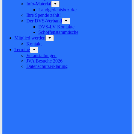
Info-Material
Landgerichtsbezirke
Ihre Spende zählt!
Der DVS-Verband
DVS-LV Kontakte
Schöffenstammtische
Mitglied werden
Kontakt
Termine
Veranstaltungen
JVA Besuche 2026
Datenschutz­erklärung