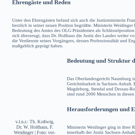
Ehrengäste und Reden
Unter den Ehrengästen befand sich auch die Justizministerin Fra
herzlich in seiner neuen Position begrüßte. Ministerin Weidinger
Bedeutung des Amtes des OLG-Präsidenten als Schlüsselposition i
sich überzeugt, dass Dr. Holthaus die Justiz des Landes weiter 
die Verdienste seines Vorgängers, dessen Professionalität und En
maßgeblich geprägt haben.
Bedeutung und Struktur
Das Oberlandesgericht Naumburg ist
Gerichtsbarkeit in Sachsen-Anhalt. 
Magdeburg, Stendal und Dessau-Roß
sind rund 2000 Menschen in diesen 
Herausforderungen und Er
v.l.n.r.: Th. Koßwig,
Dr. W. Holthaus, F.
Ministerin Weidinger ging in ihrer R
innerhalb der Justiz Sachsen-Anha
Weidinger | Foto: ver-