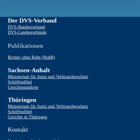
i
i
c
g
h
a
Der DVS-Verband
t
t
e
i
DVS-Bundesverband
n
o
DVS-Landesverbände
,
n
N
Publikationen
a
v
Richter ohne Robe (RohR)
i
g
Sachsen-Anhalt
a
t
Ministerium für Justiz und Verbraucherschutz
i
Schöffenfibel
Gerichtsstandorte
o
n
Thüringen
Ministerium für Justiz und Verbraucherschutz
Schöffenfibel
Gerichte in Thüringen
Kontakt