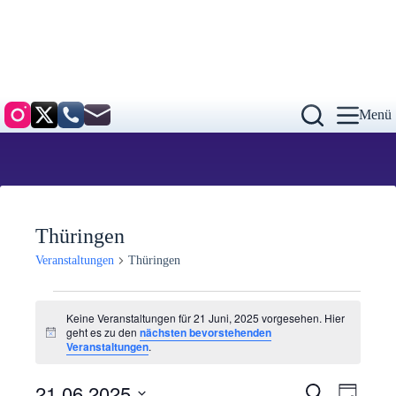
Zum
Inhalt
springen
Menü
C
Thüringen
Veranstaltungen
Thüringen
Veranstaltungen
für
Keine Veranstaltungen für 21 Juni, 2025 vorgesehen. Hier
21
geht es zu den
nächsten bevorstehenden
H
Juni,
Veranstaltungen
.
i
2025
n
w
21.06.2025
V
V
S
e