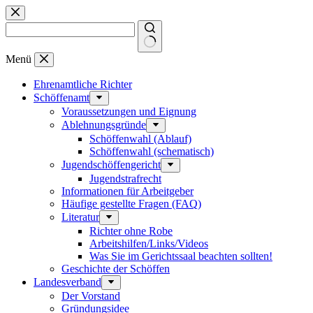
Zum
Inhalt
springen
Keine
Menü
Ergebnisse
Ehrenamtliche Richter
Schöffenamt
Voraussetzungen und Eignung
Ablehnungsgründe
Schöffenwahl (Ablauf)
Schöffenwahl (schematisch)
Jugendschöffengericht
Jugendstrafrecht
Informationen für Arbeitgeber
Häufige gestellte Fragen (FAQ)
Literatur
Richter ohne Robe
Arbeitshilfen/Links/Videos
Was Sie im Gerichtssaal beachten sollten!
Geschichte der Schöffen
Landesverband
Der Vorstand
Gründungsidee