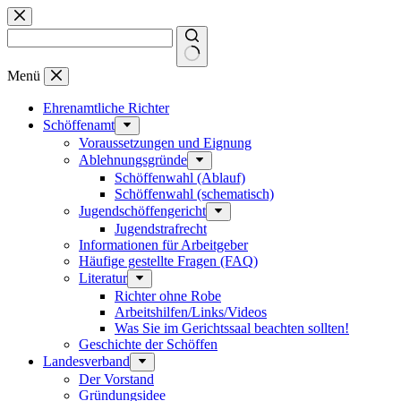
Zum
Inhalt
springen
Keine
Menü
Ergebnisse
Ehrenamtliche Richter
Schöffenamt
Voraussetzungen und Eignung
Ablehnungsgründe
Schöffenwahl (Ablauf)
Schöffenwahl (schematisch)
Jugendschöffengericht
Jugendstrafrecht
Informationen für Arbeitgeber
Häufige gestellte Fragen (FAQ)
Literatur
Richter ohne Robe
Arbeitshilfen/Links/Videos
Was Sie im Gerichtssaal beachten sollten!
Geschichte der Schöffen
Landesverband
Der Vorstand
Gründungsidee