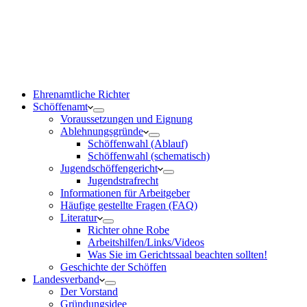
Ehrenamtliche Richter
Schöffenamt
Voraussetzungen und Eignung
Ablehnungsgründe
Schöffenwahl (Ablauf)
Schöffenwahl (schematisch)
Jugendschöffengericht
Jugendstrafrecht
Informationen für Arbeitgeber
Häufige gestellte Fragen (FAQ)
Literatur
Richter ohne Robe
Arbeitshilfen/Links/Videos
Was Sie im Gerichtssaal beachten sollten!
Geschichte der Schöffen
Landesverband
Der Vorstand
Gründungsidee